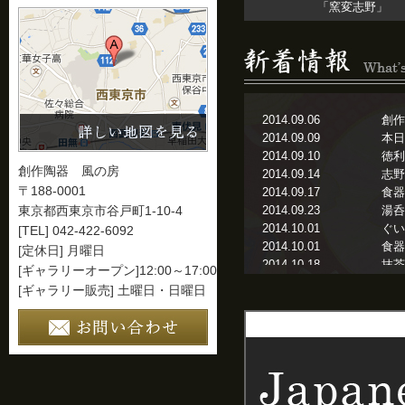
「窯変志野」
2014.09.06
創作
2014.09.09
本日
2014.09.10
徳利
創作陶器 風の房
2014.09.14
志野
〒188-0001
2014.09.17
食器
2014.09.23
湯呑
東京都西東京市谷戸町1-10-4
2014.10.01
ぐい
[TEL] 042-422-6092
2014.10.01
食器
[定休日] 月曜日
2014.10.18
抹茶
[ギャラリーオープン]12:00～17:00
2014.11.10
花器
[ギャラリー販売] 土曜日・日曜日
2014.11.12
松本
2014.12.12
食器
2015.01.05
本日
2015.01.06
西村
2015.01.22
食器
2015.02.18
食器