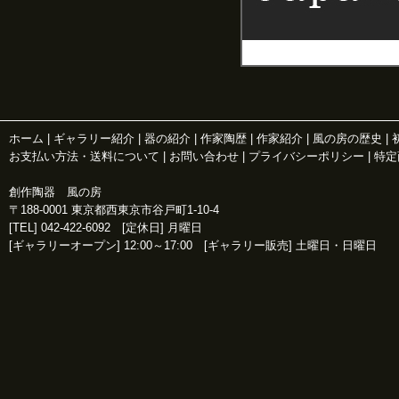
2015.02.26
西村
2015.03.01
西村
2015.04.08
黄瀬
2015.05.14
黄瀬
2015.05.25
茶器
2015.06.01
花器
2015.06.09
灰釉
2015.06.16
花器
ホーム
|
ギャラリー紹介
|
器の紹介
|
作家陶歴
|
作家紹介
|
風の房の歴史
|
2015.06.23
花器
お支払い方法・送料について
|
お問い合わせ
|
プライバシーポリシー
|
特定
2015.06.30
灰釉
2015.07.09
白磁
創作陶器 風の房
2015/07.17
白磁
〒188-0001 東京都西東京市谷戸町1-10-4
2015.08.11
白磁
[TEL] 042-422-6092 [定休日] 月曜日
2015.10.01
青白
[ギャラリーオープン] 12:00～17:00 [ギャラリー販売] 土曜日・日曜日
2016.06.12
新着
2016.08.29
ぐい