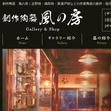
創作陶器 風の房｜志野焼・織部焼・黄瀬戸焼などの作家陶器の創作・販