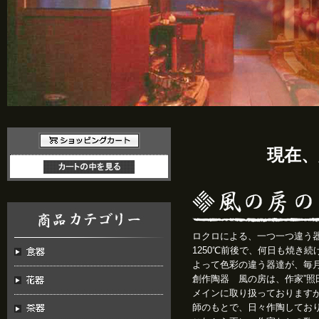
現在
ロクロによる、一つ一つ違う
1250℃前後で、何日も焼き
よって色彩の違う器達が、毎
創作陶器 風の房は、作家”照
メインに取り扱っておりますが
師のもとで、日々作陶してお